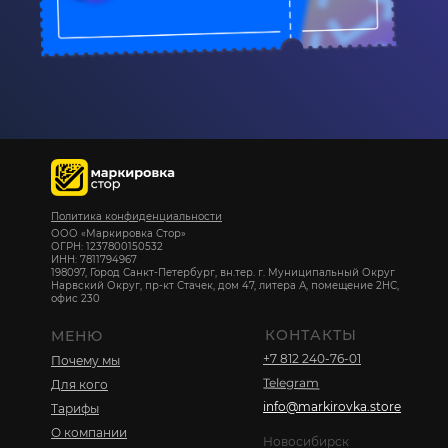
Политика конфиденциальности
ООО «Маркировка Стор»
ОГРН: 1237800150532
ИНН: 7811794967
198097, Город Санкт-Петербург, вн.тер. г. Муниципальный Округ
Нарвский Округ, пр-кт Стачек, дом 47, литера А, помещение 2НС,
офис 230
КОНТАКТЫ
МЕНЮ
+7 812 240-76-01
Почему мы
Telegram
Для кого
info@markirovka.store
Тарифы
О компании
Новосибирск