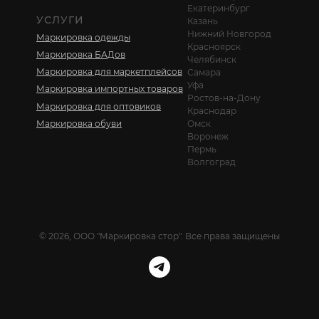
Екатеринбург
УСЛУГИ
Казань
Нижний Новгород
Маркировка одежды
Красноярск
Маркировка БАДов
Челябинск
Маркировка для маркетплейсов
Самара
Уфа
Маркировка импортных товаров
Ростов-на-Дону
Маркировка для оптовиков
Краснодар
Маркировка обуви
Омск
Воронеж
Пермь
Волгоград
© 2026, ООО "Маркировка стор". Все права защищены