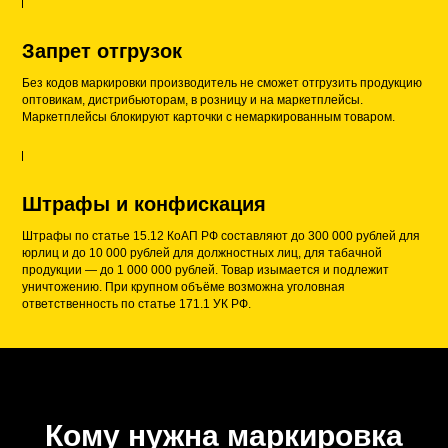
Запрет отгрузок
Без кодов маркировки производитель не сможет отгрузить продукцию
оптовикам, дистрибьюторам, в розницу и на маркетплейсы.
Маркетплейсы блокируют карточки с немаркированным товаром.
Штрафы и конфискация
Штрафы по статье 15.12 КоАП РФ составляют до 300 000 рублей для
юрлиц и до 10 000 рублей для должностных лиц, для табачной
продукции — до 1 000 000 рублей. Товар изымается и подлежит
уничтожению. При крупном объёме возможна уголовная
ответственность по статье 171.1 УК РФ.
Кому нужна маркировка