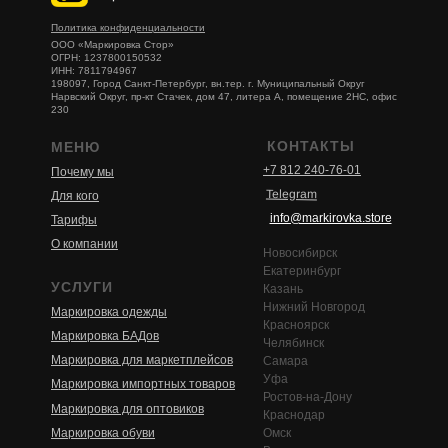
Политика конфиденциальности
ООО «Маркировка Стор»
ОГРН: 1237800150532
ИНН: 7811794967
198097, Город Санкт-Петербург, вн.тер. г. Муниципальный Округ
Нарвский Округ, пр-кт Стачек, дом 47, литера А, помещение 2НС, офис
230
КОНТАКТЫ
МЕНЮ
+7 812 240-76-01
Почему мы
Telegram
Для кого
info@markirovka.store
Тарифы
О компании
Новосибирск
Екатеринбург
УСЛУГИ
Казань
Нижний Новгород
Маркировка одежды
Красноярск
Маркировка БАДов
Челябинск
Маркировка для маркетплейсов
Самара
Уфа
Маркировка импортных товаров
Ростов-на-Дону
Маркировка для оптовиков
Краснодар
Маркировка обуви
Омск