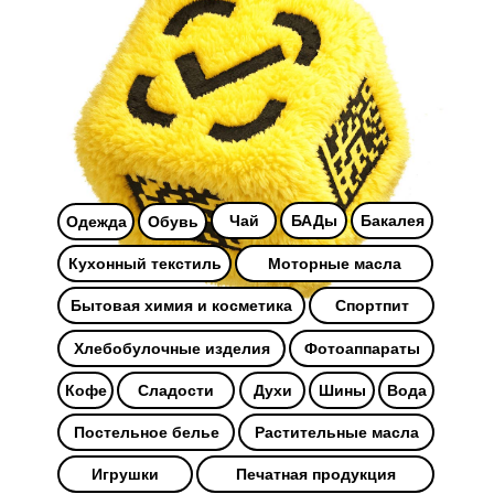
Чай
БАДы
Бакалея
Одежда
Обувь
Кухонный текстиль
Моторные масла
Бытовая химия и косметика
Спортпит
Хлебобулочные изделия
Фотоаппараты
Кофе
Сладости
Духи
Шины
Вода
Постельное белье
Растительные масла
Игрушки
Печатная продукция