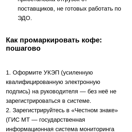
поставщиков, не готовых работать по
Оставьте заявку
на консультацию
ЭДО.
по маркировке
в «Честном
знаке»
Как промаркировать кофе:
Оставляйте свои данные, наш менеджер
свяжется с вами и ответит на все ваши
пошагово
вопросы!
1. Оформите УКЭП (усиленную
квалифицированную электронную
подпись) на руководителя — без неё не
Оставить заявку
зарегистрироваться в системе.
Нажимая на кнопку вы соглашаетесь
с
политикой конфиденциальности
2. Зарегистрируйтесь в «Честном знаке»
(ГИС МТ — государственная
информационная система мониторинга