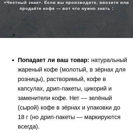
«Честный знак». Если вы производите, ввозите или
продаёте кофе — вот что нужно знать :
Попадает ли ваш товар:
натуральный
жареный кофе (молотый, в зёрнах для
розницы), растворимый, кофе в
капсулах, дрип-пакеты, цикорий и
Уже прижало или некогда
разбираться? Маркировка.Store
заменители кофе. Нет — зелёный
настроит весь процесс под ключ —
(сырой) кофе в зёрнах и упаковки до
от регистрации в «Честном знаке»
до ввода кодов в оборот.
18 г (но дрип-пакеты — маркируются
всегда).
Оставляйте свои данные, наш менеджер
свяжется с вами и ответит на все ваши