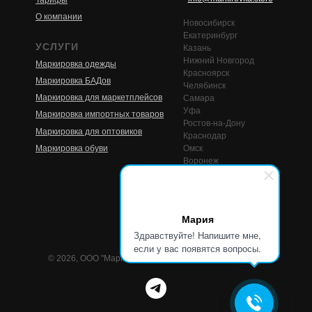
Тарифы
О компании
Новосибирск
Екатеринбург
УСЛУГИ
Казань
Нижний Новгород
Маркировка одежды
Красноярск
Маркировка БАДов
Челябинск
Маркировка для маркетплейсов
Самара
Уфа
Маркировка импортных товаров
Ростов-на-Дону
Маркировка для оптовиков
Краснодар
Маркировка обуви
Омск
Воронеж
Пермь
Волгоград
Мария
Здравствуйте! Напишите мне,
если у вас появятся вопросы.
© 2026, ООО "Маркировка стор". Все права защищены