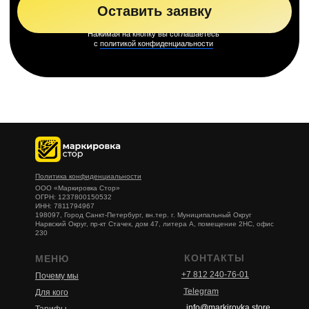
Политика конфиденциальности
ООО «Маркировка Стор»
ОГРН: 1237800150532
ИНН: 7811794967
198097, Город Санкт-Петербург, вн.тер. г. Муниципальный Округ
Нарвский Округ, пр-кт Стачек, дом 47, литера А, помещение 2НС, офис
230
КОНТАКТЫ
МЕНЮ
+7 812 240-76-01
Почему мы
Telegram
Для кого
info@markirovka.store