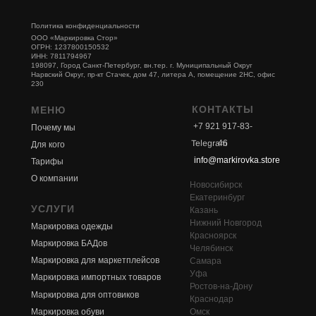
Политика конфиденциальности
ООО «Маркировка Стор»
ОГРН: 1237800150532
ИНН: 7811794967
198097, Город Санкт-Петербург, вн.тер. г. Муниципальный Округ
Нарвский Округ, пр-кт Стачек, дом 47, литера А, помещение 2НС, офис
230
КОНТАКТЫ
МЕНЮ
+7 921 917-83-
Почему мы
Telegram
46
Для кого
info@markirovka.store
Тарифы
О компании
Новосибирск
Екатеринбург
УСЛУГИ
Казань
Нижний Новгород
Маркировка одежды
Красноярск
Маркировка БАДов
Челябинск
Маркировка для маркетплейсов
Самара
Уфа
Маркировка импортных товаров
Ростов-на-Дону
Маркировка для оптовиков
Краснодар
Маркировка обуви
Омск