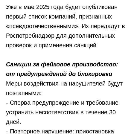
Уже в мае 2025 года будет опубликован
первый список компаний, признанных
«псевдоотечественными». Их передадут в
Роспотребнадзор для дополнительных
проверок и применения санкций.
Санкции за фейковое производство:
от предупреждений до блокировки
Оставьте заявку
Меры воздействия на нарушителей будут
на консультацию
поэтапными:
по маркировке
в «Честном
знаке»
- Сперва предупреждение и требование
Оставляйте свои данные, наш менеджер
устранить несоответствия в течение 30
свяжется с вами и ответит на все ваши
вопросы!
дней.
- Повторное нарушение: приостановка