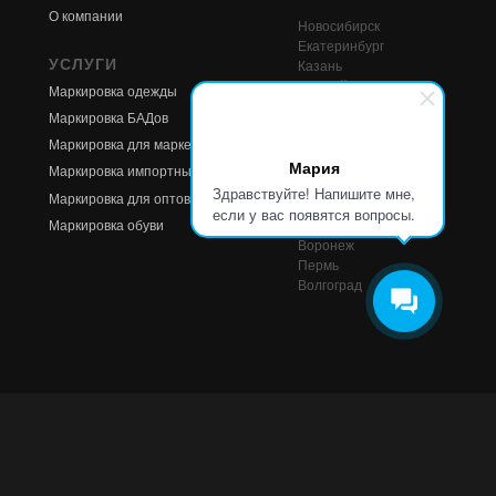
О компании
Новосибирск
Екатеринбург
УСЛУГИ
Казань
Нижний Новгород
Маркировка одежды
Красноярск
Маркировка БАДов
Челябинск
Маркировка для маркетплейсов
Самара
Мария
Уфа
Маркировка импортных товаров
Ростов-на-Дону
Здравствуйте! Напишите мне,
Маркировка для оптовиков
Краснодар
если у вас появятся вопросы.
Маркировка обуви
Омск
Воронеж
Пермь
Волгоград
© 2026, ООО "Маркировка стор". Все права защищены