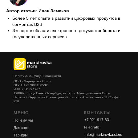
Автор статьи: Иван Земсков
Более 5 лет опыта в развитии цифровых продуктов в
сегментах B2B
Эксперт в области электронного документооборота и
государственных сервисов
Политика конфиденциальности
ООО «Маркировка Стор»
ОГРН: 1237800150532
ИНН: 7811794967
198097, Город Санкт-Петербург, вн.тер. г. Муниципальный Округ
Нарвский Округ, пр-кт Стачек, дом 47, литера А, помещение 2НС, офис
230
КОНТАКТЫ
МЕНЮ
+7 921 917-83-
Почему мы
Telegram
46
Для кого
info@markirovka.store
Тарифы