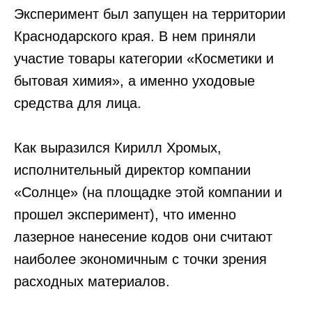
Оставляйте свои данные, наш менеджер
Эксперимент был запущен на территории
свяжется с вами и ответит на все ваши
вопросы!
Краснодарского края. В нем приняли
участие товары категории «Косметики и
бытовая химия», а именно уходовые
+7
средства для лица.
Оставить заявку
Как выразился Кирилл Хромых,
Нажимая на кнопку вы соглашаетесь
исполнительный директор компании
с
политикой конфиденциальности
«Солнце» (на площадке этой компании и
прошел эксперимент), что именно
лазерное нанесение кодов они считают
наиболее экономичным с точки зрения
расходных материалов.