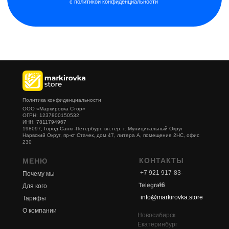
Политика конфиденциальности
ООО «Маркировка Стор»
ОГРН: 1237800150532
ИНН: 7811794967
198097, Город Санкт-Петербург, вн.тер. г. Муниципальный Округ
Нарвский Округ, пр-кт Стачек, дом 47, литера А, помещение 2НС, офис
230
КОНТАКТЫ
МЕНЮ
+7 921 917-83-
Почему мы
Telegram
46
Для кого
info@markirovka.store
Тарифы
О компании
Новосибирск
Екатеринбург