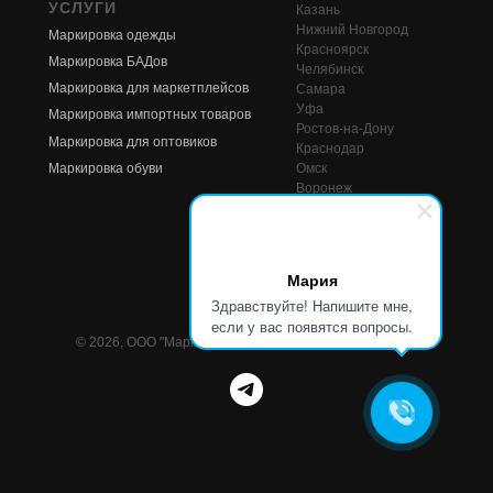
УСЛУГИ
Казань
Нижний Новгород
Маркировка одежды
Красноярск
Маркировка БАДов
Челябинск
Маркировка для маркетплейсов
Самара
Уфа
Маркировка импортных товаров
Ростов-на-Дону
Маркировка для оптовиков
Краснодар
Маркировка обуви
Омск
Воронеж
Пермь
Волгоград
Мария
Здравствуйте! Напишите мне,
если у вас появятся вопросы.
© 2026, ООО "Маркировка стор". Все права защищены