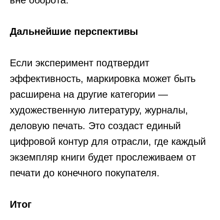
вне оборота.
Дальнейшие перспективы
+7
Если эксперимент подтвердит
эффективность, маркировка может быть
Оставить заявку
Нажимая на кнопку вы соглашаетесь
расширена на другие категории —
с
политикой конфиденциальности
художественную литературу, журналы,
деловую печать. Это создаст единый
цифровой контур для отрасли, где каждый
экземпляр книги будет прослеживаем от
печати до конечного покупателя.
Итог