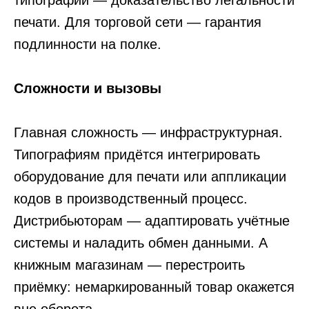
типографии — доказательство легальности
печати. Для торговой сети — гарантия
подлинности на полке.
Сложности и вызовы
Главная сложность — инфраструктурная.
Типографиям придётся интегрировать
оборудование для печати или аппликации
кодов в производственный процесс.
Оставьте заявку
Дистрибьюторам — адаптировать учётные
на консультацию
системы и наладить обмен данными. А
по маркировке
в «Честном
книжным магазинам — перестроить
знаке»
приёмку: немаркированный товар окажется
Оставляйте свои данные, наш менеджер
свяжется с вами и ответит на все ваши
вопросы!